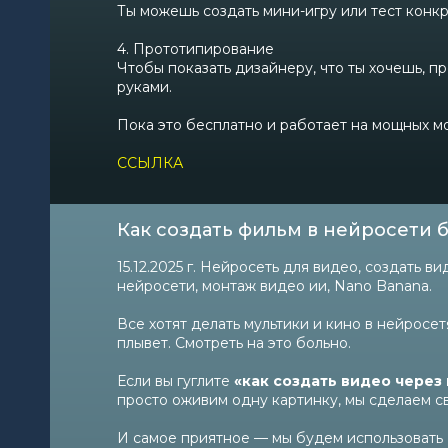
Ты можешь создать мини-игру или тест конкре
4. Прототипирование
Чтобы показать дизайнеру, что ты хочешь, про
руками.
Пока это бесплатно и работает на мощных мо
ССЫЛКА
Как создать фильм в нейросети 
15.12.2025 г. Нейросеть для видео, создать 
нейросети, монтаж видео ии, Nano Banana.
Все хотят делать мультики и кино в нейросет
плывет. Смотреть на это больно.
Если вы гуглите
«как создать видео через
просто оживим одну картинку, мы сделаем св
И самое приятное — мы будем использовать