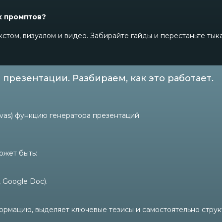
х промптов?
кстом, визуалом и видео. Забирайте гайды и перестаньте тык
 презентации. Разбираем, как это работает.
nvas) функцию генератора презентаций
ожет быть:
 Google Doc).
ормацию, выделяет ключевые тезисы и самостоятельно струк