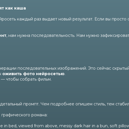
ят как каша
росеть каждый раз выдает новый результат. Если вы просто с
ент
, нам нужна последовательность. Нам нужно зафиксироват
нерации последовательных изображений. Это сейчас скрытый 
ы
оживить фото нейросетью
.
 — чтобы собрать фильм.
 детальный промпт. Чем подробнее опишем стиль, тем стабил
 графического романа:
in bed, viewed from above, messy dark hair in a bun, soft pillow