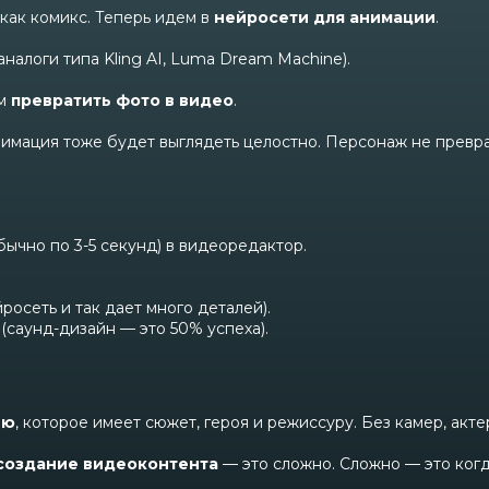
 как комикс. Теперь идем в
нейросети для анимации
.
налоги типа Kling AI, Luma Dream Machine).
им
превратить фото в видео
.
нимация тоже будет выглядеть целостно. Персонаж не преврат
ычно по 3-5 секунд) в видеоредактор.
осеть и так дает много деталей).
(саунд-дизайн — это 50% успеха).
ью
, которое имеет сюжет, героя и режиссуру. Без камер, ак
создание видеоконтента
— это сложно. Сложно — это когд