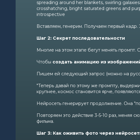
spreading around her blankets, swirling galaxie
crosshatching, bright saturated greens and purp
introspective
Вставляем, генерим. Получаем первый кадр. 
Шаг 2: Секрет последовательности
Многие на этом этапе бегут менять промпт. 
Чтобы
создать анимацию из изображени
Пишем ей следующий запрос (можно на русск
"Теперь давай по этому же промпту, выдерж
крупнее, космос становится ярче, появляютс
Нейросеть генерирует продолжение. Она "пом
Повторяем это действие 3-5-10 раз, меняя сю
фильма.
Шаг 3: Как оживить фото через нейросет