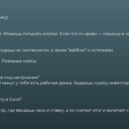
ку).
. Можешь потыкать кнопки. Если что-то криво — пишешь в ча
кодишь не синтаксисом, а своим "вайбом" и хотелками.
". Реальные кейсы:
ов под настроение".
0 минут у тебя есть рабочая демка. Кидаешь ссылку инвестор
у в Excel?
ор, где вводишь часы и ставку, а он считает итог и вычитает 