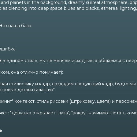
s and planets in the background, dreamy surreal atmosphere, dripp
les blending into deep space blues and blacks, ethereal lighting
Это наша база.
Ошибка.
й
в едином стиле, мы не меняем исходник, а общаемся с нейр
ом, она отлично понимает):
ивая стилистику и кадр, создадим следующий кадр, будто мы
я новые детали галактик"
нит" контекст, стиль рисовки (штриховку, цвета) и персонаж
жет: "девушка открывает глаза", "вокруг начинают летать ком
ь