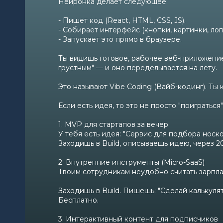
Нейронка делает следующее:
НИЯ
- Пишет код (React, HTML, CSS, JS).
ИИ
- Собирает интерфейс (кнопки, картинки, логи
- Запускает это прямо в браузере.
Ты видишь готовое, рабочее веб-приложение
грустным" — и оно переделывается на лету.
Это называют Vibe Coding (Вайб-кодинг). Ты 
Если есть идея, то это не просто "поиграться
1. MVP для стартапов за вечер
У тебя есть идея: "Сервис для подбора носк
Заходишь в Build, описываешь идею, через 2
2. Внутренние инструменты (Micro-SaaS)
Твоим сотрудникам неудобно считать зарплат
Заходишь в Build. Пишешь: "Сделай калькулят
Бесплатно.
3. Интерактивный контент для подписчиков