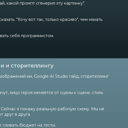
й, какой промпт сгенерил эту картинку".
зать: "Хочу вот так, только красиво", чем махать
овать себя программистом.
ии и сторителлингу
зображений ии, Google AI Studio гайд, сторителлинг
чут, лицо героя меняется от сцены к сцене, стиль
. Сейчас я покажу реальную рабочую схему. Мы не
 друг в друга.
е сливать бюджет на тесты.