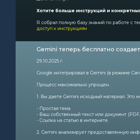
Хотите больше инструкций и конкретны
Я собрал полную базу знаний по работе с те
доступ к инструкциям
Gemini теперь бесплатно создает
29.10.2025 г.
Google интегрировал в Gemini (в режиме Ca
Процесс максимально упрощен.
1. Вы даете Gemini исходный материал. Это м
- Простая тема
- Ваш собственный текст или документ (PDF,
- Ссылка на статью в интернете.
2. Gemini анализирует предоставленную инф