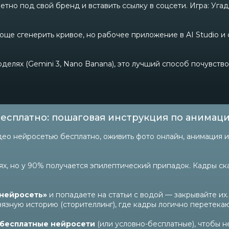
тно под свой бренд и вставить ссылку в соцсети. Игра: Угада
ще сгенерить кривое, но рабочее приложение в AI Studio и ска
делях (Gemini 3, Nano Banana), это лучший способ почувств
бесплатно: пошаговая инструкция по анимац
видео нейросетью бесплатно, оживить фото онлайн, анимация и
ях, но у 90% получается эпилептический припадок. Кадры ска
 нейросеть»
и попадаете на статьи с водой — закрывайте их
язную историю (сторителлинг), где кадры логично перетекают
бесплатные нейросети
(или условно-бесплатные), чтобы н