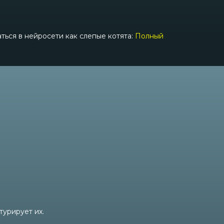
аться в нейросети как слепые котята:
Полный
турирует их.