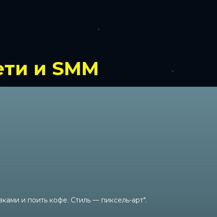
ети и SMM
ами и поить кофе. Стиль — пиксель-арт".