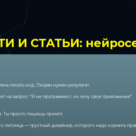
И И СТАТЬИ: нейрос
 лень писать код. Людям нужен результат.
вет на запрос: "Я не программист, но хочу свое приложение".
. Ты просто пишешь промпт.
о питомца — грустный дизайнер, которого надо кормить правк